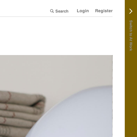
Login
Register
Switch to At Work