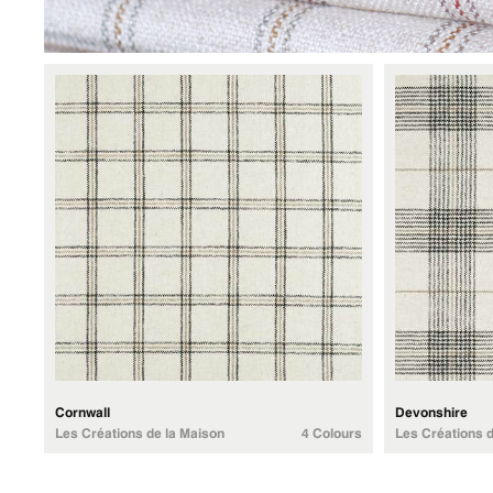
Cornwall
Devonshire
Les Créations de la Maison
4 Colours
Les Créations d